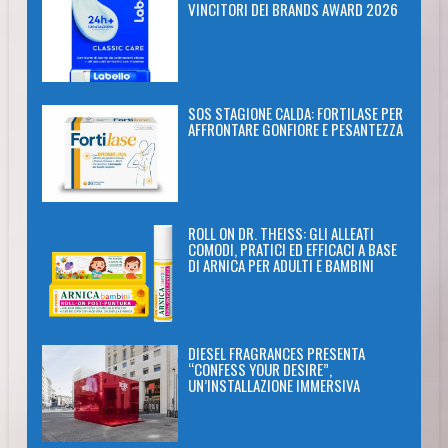
VINCITORI DEI BRANDS AWARD 2026
SOS STAGIONE CALDA: FORTILASE PER
AFFRONTARE GONFIORE E PESANTEZZA
ROLL ON DR. THEISS: GLI ALLEATI
COMODI, PRATICI ED EFFICACI A BASE
DI ARNICA PER ADULTI E BAMBINI
DIESEL FRAGRANCES PRESENTA
“CONFESS YOUR DESIRE”,
UN’INSTALLAZIONE IMMERSIVA