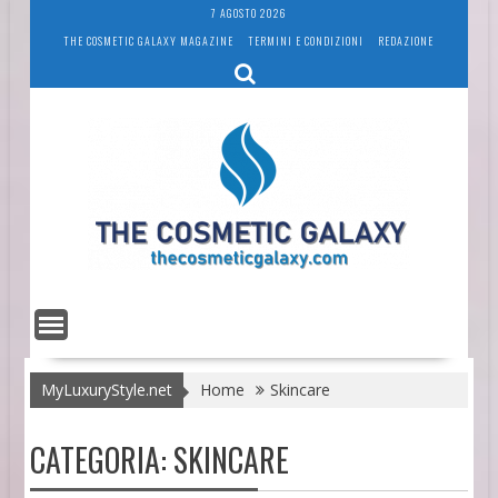
Skip
7 AGOSTO 2026
to
THE COSMETIC GALAXY MAGAZINE
TERMINI E CONDIZIONI
REDAZIONE
content
MyLuxuryStyle.net
Home
Skincare
CATEGORIA:
SKINCARE