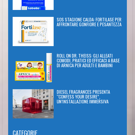
SOS STAGIONE CALDA: FORTILASE PER
AFFRONTARE GONFIORE E PESANTEZZA
ROLL ON DR. THEISS: GLI ALLEATI
COMODI, PRATICI ED EFFICACI A BASE
DI ARNICA PER ADULTI E BAMBINI
DIESEL FRAGRANCES PRESENTA
“CONFESS YOUR DESIRE”,
UN’INSTALLAZIONE IMMERSIVA
CATEGORIE