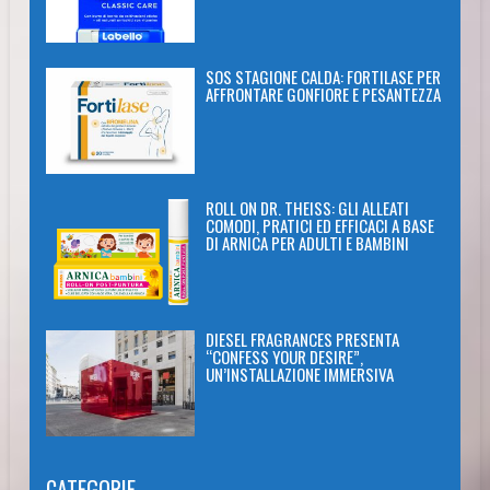
SOS STAGIONE CALDA: FORTILASE PER
AFFRONTARE GONFIORE E PESANTEZZA
ROLL ON DR. THEISS: GLI ALLEATI
COMODI, PRATICI ED EFFICACI A BASE
DI ARNICA PER ADULTI E BAMBINI
DIESEL FRAGRANCES PRESENTA
“CONFESS YOUR DESIRE”,
UN’INSTALLAZIONE IMMERSIVA
CATEGORIE