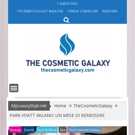
Skip
7 AGOSTO 2026
to
THE COSMETIC GALAXY MAGAZINE
TERMINI E CONDIZIONI
REDAZIONE
content
MyLuxuryStyle.net
Home
TheCosmeticGalaxy
PARK HYATT MILANO: UN MESE DI BENESSERE
Beauty
Eventi
Soul & Mind
Spa
TheCosmeticGalaxy