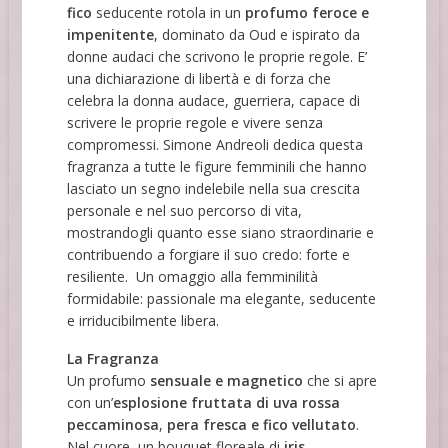
fico
seducente rotola in un
profumo feroce e
impenitente
, dominato da Oud e ispirato da
donne audaci che scrivono le proprie regole. E’
una dichiarazione di libertà e di forza che
celebra la donna audace, guerriera, capace di
scrivere le proprie regole e vivere senza
compromessi. Simone Andreoli dedica questa
fragranza a tutte le figure femminili che hanno
lasciato un segno indelebile nella sua crescita
personale e nel suo percorso di vita,
mostrandogli quanto esse siano straordinarie e
contribuendo a forgiare il suo credo: forte e
resiliente. Un omaggio alla femminilità
formidabile: passionale ma elegante, seducente
e irriducibilmente libera.
La Fragranza
Un profumo
sensuale e magnetico
che si apre
con un’
esplosione fruttata di uva rossa
peccaminosa
,
pera fresca e fico vellutato
.
Nel cuore, un bouquet floreale di
iris,