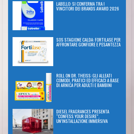
LABELLO: SI CONFERMA TRA I
VINCITORI DEI BRANDS AWARD 2026
SOS STAGIONE CALDA: FORTILASE PER
AFFRONTARE GONFIORE E PESANTEZZA
ROLL ON DR. THEISS: GLI ALLEATI
COMODI, PRATICI ED EFFICACI A BASE
DI ARNICA PER ADULTI E BAMBINI
DIESEL FRAGRANCES PRESENTA
“CONFESS YOUR DESIRE”,
UN’INSTALLAZIONE IMMERSIVA