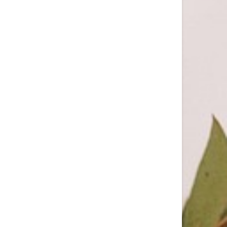
HUDA BEAUTY: PRESENTA IL NUOVO LIQUID MATTE
MOUSSE
Il perfetto softcore matte lips trend Dieci
anni...