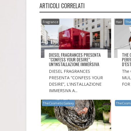
ARTICOLI CORRELATI
Fragrance
Hair
The
DIESEL FRAGRANCES PRESENTA
THE 
“CONFESS YOUR DESIRE”,
PERF
UN’INSTALLAZIONE IMMERSIVA
D’ES
DIESEL FRAGRANCES
The 
PRESENTA “CONFESS YOUR
MUL
DESIRE”, L’INSTALLAZIONE
FOR 
IMMERSIVA A...
TheCosmeticGalaxy
TheCosme