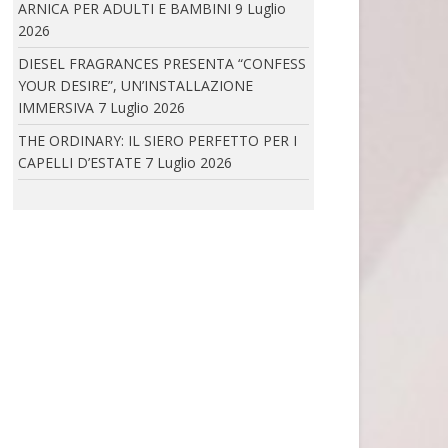
ARNICA PER ADULTI E BAMBINI
9 Luglio
2026
DIESEL FRAGRANCES PRESENTA “CONFESS YOUR
DESIRE”, UN’INSTALLAZIONE IMMERSIVA
DIESEL FRAGRANCES PRESENTA “CONFESS
DIESEL FRAGRANCES PRESENTA “CONFESS
YOUR DESIRE”, UN’INSTALLAZIONE
YOUR DESIRE”, L’INSTALLAZIONE
IMMERSIVA
7 Luglio 2026
IMMERSIVA...
THE ORDINARY: IL SIERO PERFETTO PER I
CAPELLI D’ESTATE
7 Luglio 2026
THE ORDINARY: IL SIERO PERFETTO PER I CAPELLI
D’ESTATE
The Ordinary presenta IL MULTI-PEPTIDE
SERUM FOR HAIR...