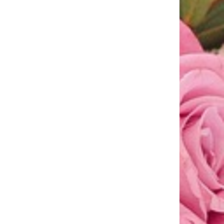
LABELLO: SI CONFERMA TRA I VINCITORI DEI
BRANDS AWARD 2026
Labello, marchio di riferimento nella cura
delle labbra...
SOS STAGIONE CALDA: FORTILASE PER AFFRONTARE
GONFIORE E PESANTEZZA