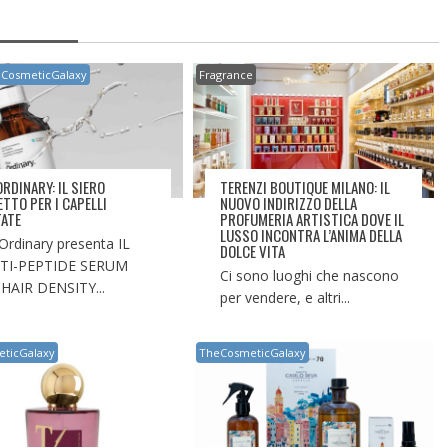
CosmeticGalaxy
Fragrance
ORDINARY: IL SIERO
TERENZI BOUTIQUE MILANO: IL
ETTO PER I CAPELLI
NUOVO INDIRIZZO DELLA
TATE
PROFUMERIA ARTISTICA DOVE IL
LUSSO INCONTRA L’ANIMA DELLA
Ordinary presenta IL
DOLCE VITA
TI-PEPTIDE SERUM
Ci sono luoghi che nascono
HAIR DENSITY...
per vendere, e altri...
ticGalaxy
TheCosmeticGalaxy