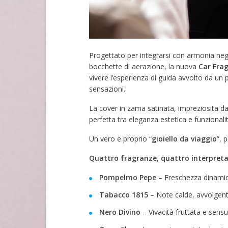
Progettato per integrarsi con armonia negli 
bocchette di aerazione, la nuova
Car Fra
vivere l’esperienza di guida avvolto da un
sensazioni.
La cover in zama satinata, impreziosita d
perfetta tra eleganza estetica e funzionalit
Un vero e proprio “
gioiello da viaggio
”, 
Quattro fragranze, quattro interpretaz
Pompelmo Pepe
– Freschezza dinamic
Tabacco 1815
– Note calde, avvolgenti
Nero Divino
– Vivacità fruttata e sensu