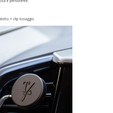
osa e persistente.
odotto + clip ﬁssaggio