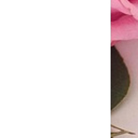
Con l’arrivo del grande caldo cambia il
ritmo...
ROLL ON DR. THEISS: GLI ALLEATI COMODI, PRATICI
ED EFFICACI A BASE DI ARNICA PER ADULTI E
BAMBINI
Al mare o in montagna, così come a...