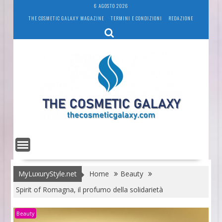
Skip
6 AGOSTO 2026
to
THE COSMETIC GALAXY MAGAZINE
TERMINI E CONDIZIONI
REDAZIONE
content
MyLuxuryStyle.net
Home
Beauty
Spirit of Romagna, il profumo della solidarietà
Beauty