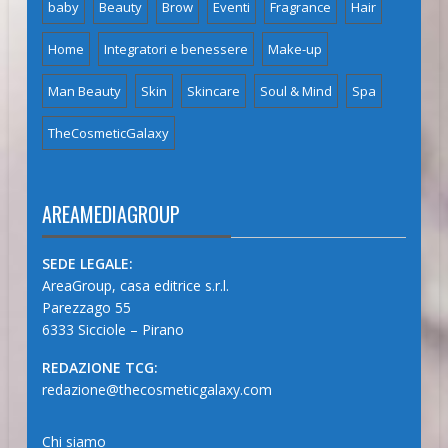
baby
Beauty
Brow
Eventi
Fragrance
Hair
Home
Integratori e benessere
Make-up
Man Beauty
Skin
Skincare
Soul & Mind
Spa
TheCosmeticGalaxy
AREAMEDIAGROUP
SEDE LEGALE:
AreaGroup, casa editrice s.r.l.
Parezzago 55
6333 Sicciole – Pirano
REDAZIONE TCG:
redazione@thecosmeticgalaxy.com
Chi siamo