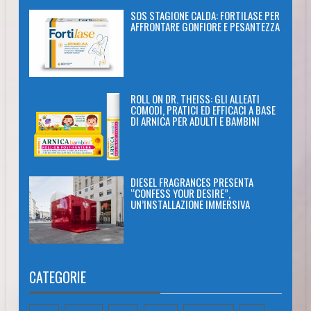
SOS STAGIONE CALDA: FORTILASE PER
AFFRONTARE GONFIORE E PESANTEZZA
ROLL ON DR. THEISS: GLI ALLEATI
COMODI, PRATICI ED EFFICACI A BASE
DI ARNICA PER ADULTI E BAMBINI
DIESEL FRAGRANCES PRESENTA
“CONFESS YOUR DESIRE”,
UN’INSTALLAZIONE IMMERSIVA
CATEGORIE