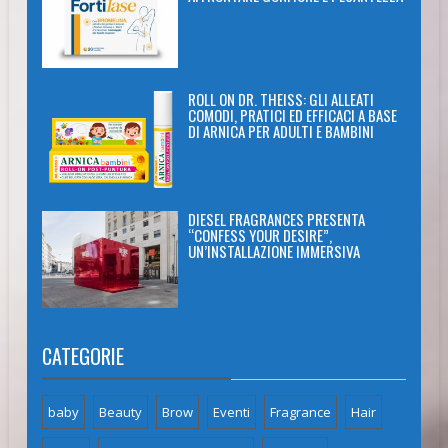
ROLL ON DR. THEISS: GLI ALLEATI
COMODI, PRATICI ED EFFICACI A BASE
DI ARNICA PER ADULTI E BAMBINI
DIESEL FRAGRANCES PRESENTA
“CONFESS YOUR DESIRE”,
UN’INSTALLAZIONE IMMERSIVA
CATEGORIE
baby
Beauty
Brow
Eventi
Fragrance
Hair