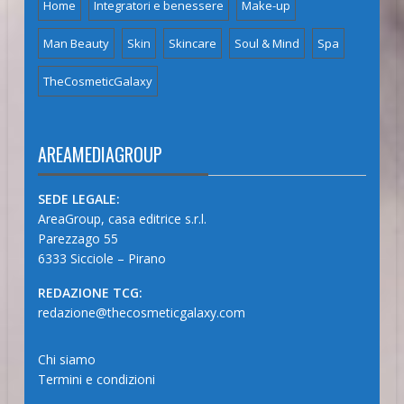
Home
Integratori e benessere
Make-up
Man Beauty
Skin
Skincare
Soul & Mind
Spa
TheCosmeticGalaxy
AREAMEDIAGROUP
SEDE LEGALE:
AreaGroup, casa editrice s.r.l.
Parezzago 55
6333 Sicciole – Pirano
REDAZIONE TCG:
redazione@thecosmeticgalaxy.com
Chi siamo
Termini e condizioni