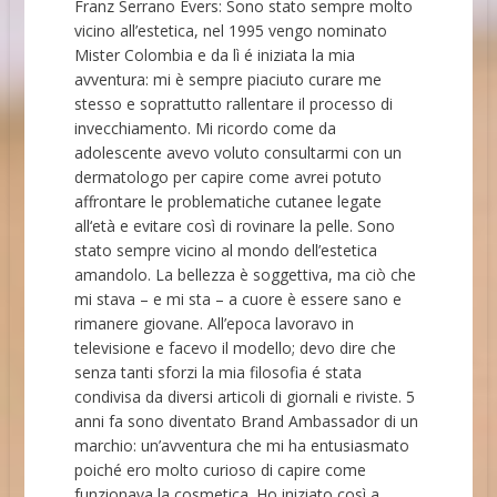
Franz Serrano Evers: Sono stato sempre molto
vicino all’estetica, nel 1995 vengo nominato
Mister Colombia e da lì é iniziata la mia
avventura: mi è sempre piaciuto curare me
stesso e soprattutto rallentare il processo di
invecchiamento. Mi ricordo come da
adolescente avevo voluto consultarmi con un
dermatologo per capire come avrei potuto
affrontare le problematiche cutanee legate
all‘età e evitare così di rovinare la pelle. Sono
stato sempre vicino al mondo dell’estetica
amandolo. La bellezza è soggettiva, ma ciò che
mi stava – e mi sta – a cuore è essere sano e
rimanere giovane. All’epoca lavoravo in
televisione e facevo il modello; devo dire che
senza tanti sforzi la mia filosofia é stata
condivisa da diversi articoli di giornali e riviste. 5
anni fa sono diventato Brand Ambassador di un
marchio: un’avventura che mi ha entusiasmato
poiché ero molto curioso di capire come
funzionava la cosmetica. Ho iniziato così a