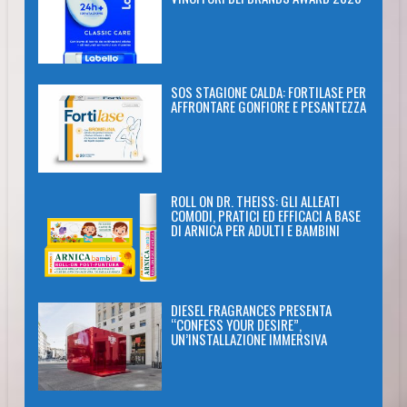
SOS STAGIONE CALDA: FORTILASE PER
AFFRONTARE GONFIORE E PESANTEZZA
ROLL ON DR. THEISS: GLI ALLEATI
COMODI, PRATICI ED EFFICACI A BASE
DI ARNICA PER ADULTI E BAMBINI
DIESEL FRAGRANCES PRESENTA
“CONFESS YOUR DESIRE”,
UN’INSTALLAZIONE IMMERSIVA