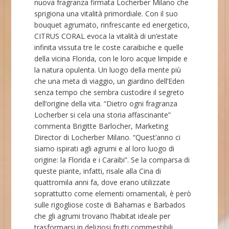
nuova fragranza firmata Locherber Milano che
sprigiona una vitalità primordiale.
Con il suo
bouquet agrumato, rinfrescante ed energetico,
CITRUS CORAL evoca la vitalità di un’estate
infinita vissuta tre le coste caraibiche e quelle
della vicina Florida, con le loro acque limpide e
la natura opulenta. Un luogo della mente più
che una meta di viaggio, un giardino dell’Eden
senza tempo che sembra custodire il segreto
dell’origine della vita. “Dietro ogni fragranza
Locherber si cela una storia affascinante”
commenta Brigitte Barlocher, Marketing
Director di Locherber Milano. “Quest’anno ci
siamo ispirati agli agrumi e al loro luogo di
origine: la Florida e i Caraibi”. Se la comparsa di
queste piante, infatti, risale alla Cina di
quattromila anni fa, dove erano utilizzate
soprattutto come elementi ornamentali, è però
sulle rigogliose coste di Bahamas e Barbados
che gli agrumi trovano l’habitat ideale per
trasformarsi in deliziosi frutti commestibili,