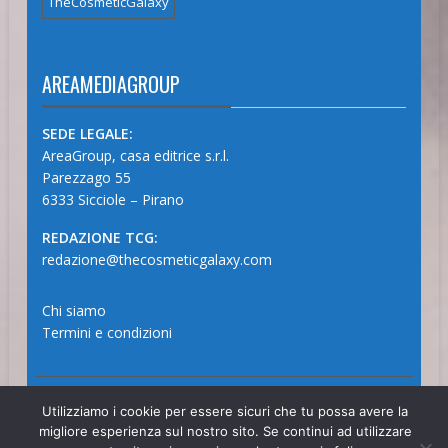
TheCosmeticGalaxy
AREAMEDIAGROUP
SEDE LEGALE:
AreaGroup, casa editrice s.r.l.
Parezzago 55
6333 Sicciole – Pirano
REDAZIONE TCG:
redazione@thecosmeticgalaxy.com
Chi siamo
Termini e condizioni
© 2025 - The Cosmetic Galaxy Magazine
Utilizziamo i cookie per essere sicuri che tu possa avere la
migliore esperienza sul nostro sito. Se continui ad utilizzare
AreaMediaGroup