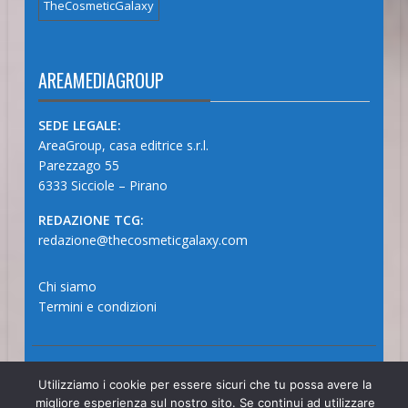
TheCosmeticGalaxy
AREAMEDIAGROUP
SEDE LEGALE:
AreaGroup, casa editrice s.r.l.
Parezzago 55
6333 Sicciole – Pirano
REDAZIONE TCG:
redazione@thecosmeticgalaxy.com
Chi siamo
Termini e condizioni
© 2025 - The Cosmetic Galaxy Magazine
Utilizziamo i cookie per essere sicuri che tu possa avere la
migliore esperienza sul nostro sito. Se continui ad utilizzare