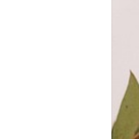
HUDA BEAUTY: PRESENTA IL NUOVO LIQUID MATTE
MOUSSE
Il perfetto softcore matte lips trend Dieci
anni...