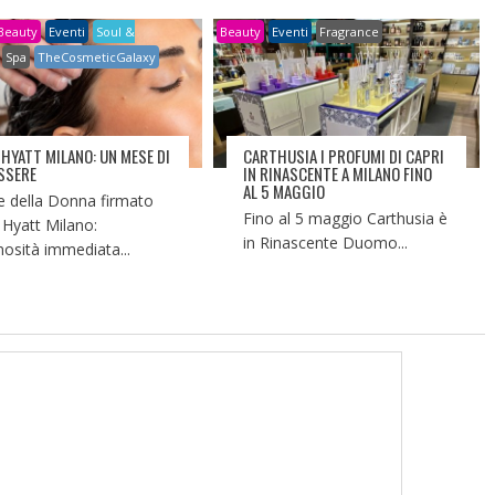
Beauty
Eventi
Soul &
Beauty
Eventi
Fragrance
Spa
TheCosmeticGalaxy
 HYATT MILANO: UN MESE DI
CARTHUSIA I PROFUMI DI CAPRI
SSERE
IN RINASCENTE A MILANO FINO
AL 5 MAGGIO
 della Donna firmato
Fino al 5 maggio Carthusia è
 Hyatt Milano:
in Rinascente Duomo...
nosità immediata...