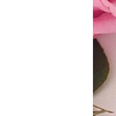
Con l’arrivo del grande caldo cambia il
ritmo...
ROLL ON DR. THEISS: GLI ALLEATI COMODI, PRATICI
ED EFFICACI A BASE DI ARNICA PER ADULTI E
BAMBINI
Al mare o in montagna, così come a...