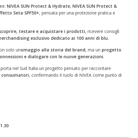
nee:
NIVEA SUN Protect & Hydrate
,
NIVEA SUN Protect &
ffetto Seta SPF50+
, pensata per una protezione pratica e
scoprire, testare e acquistare i prodotti
, ricevere consigli
erchandising esclusivo dedicato ai 100 anni di blu
.
non solo un
omaggio alla storia del brand
, ma un
progetto
 connessioni e dialogare con le nuove generazioni.
e porta nel Sud Italia un progetto pensato per raccontare
 i consumatori
, confermando il ruolo di NIVEA come punto di
1.30