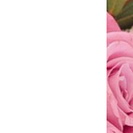
LABELLO: SI CONFERMA TRA I VINCITORI DEI
BRANDS AWARD 2026
Labello, marchio di riferimento nella cura
delle labbra...
SOS STAGIONE CALDA: FORTILASE PER AFFRONTARE
GONFIORE E PESANTEZZA