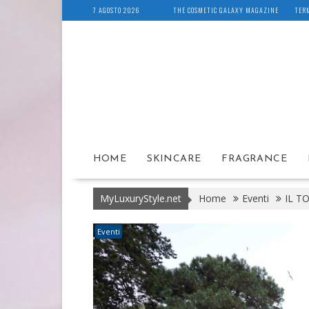
Skip
7 AGOSTO 2026
THE COSMETIC GALAXY MAGAZINE
TERM
to
content
HOME
SKINCARE
FRAGRANCE
MyLuxuryStyle.net
Home
Eventi
IL T
Eventi