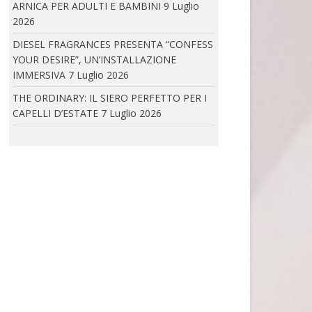
ARNICA PER ADULTI E BAMBINI
9 Luglio
2026
DIESEL FRAGRANCES PRESENTA “CONFESS YOUR
DESIRE”, UN’INSTALLAZIONE IMMERSIVA
DIESEL FRAGRANCES PRESENTA “CONFESS
DIESEL FRAGRANCES PRESENTA “CONFESS
YOUR DESIRE”, UN’INSTALLAZIONE
YOUR DESIRE”, L’INSTALLAZIONE
IMMERSIVA
7 Luglio 2026
IMMERSIVA...
THE ORDINARY: IL SIERO PERFETTO PER I
CAPELLI D’ESTATE
7 Luglio 2026
THE ORDINARY: IL SIERO PERFETTO PER I CAPELLI
D’ESTATE
The Ordinary presenta IL MULTI-PEPTIDE
SERUM FOR HAIR...