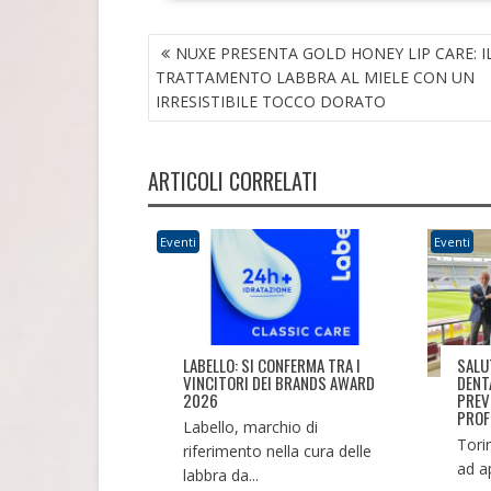
NAVIGAZIONE
NUXE PRESENTA GOLD HONEY LIP CARE: I
ARTICOLI
TRATTAMENTO LABBRA AL MIELE CON UN
IRRESISTIBILE TOCCO DORATO
ARTICOLI CORRELATI
Eventi
Eventi
LABELLO: SI CONFERMA TRA I
SALU
VINCITORI DEI BRANDS AWARD
DENT
2026
PREV
PROF
Labello, marchio di
Tori
riferimento nella cura delle
ad ap
labbra da...