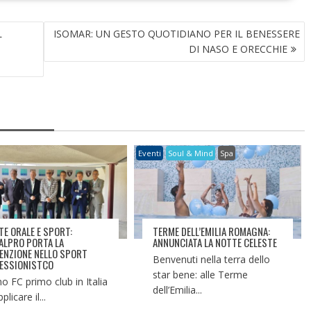
L
ISOMAR: UN GESTO QUOTIDIANO PER IL BENESSERE
DI NASO E ORECCHIE
Eventi
Soul & Mind
Spa
TE ORALE E SPORT:
TERME DELL’EMILIA ROMAGNA:
ALPRO PORTA LA
ANNUNCIATA LA NOTTE CELESTE
ENZIONE NELLO SPORT
Benvenuti nella terra dello
ESSIONISTCO
star bene: alle Terme
no FC primo club in Italia
dell’Emilia...
plicare il...