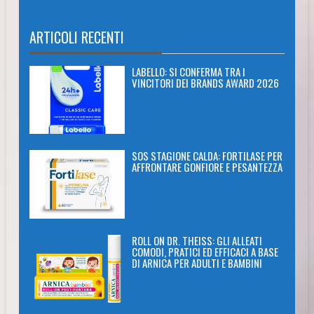
ARTICOLI RECENTI
LABELLO: SI CONFERMA TRA I
VINCITORI DEI BRANDS AWARD 2026
SOS STAGIONE CALDA: FORTILASE PER
AFFRONTARE GONFIORE E PESANTEZZA
ROLL ON DR. THEISS: GLI ALLEATI
COMODI, PRATICI ED EFFICACI A BASE
DI ARNICA PER ADULTI E BAMBINI