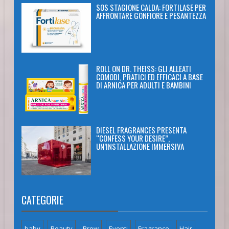
SOS STAGIONE CALDA: FORTILASE PER
AFFRONTARE GONFIORE E PESANTEZZA
ROLL ON DR. THEISS: GLI ALLEATI
COMODI, PRATICI ED EFFICACI A BASE
DI ARNICA PER ADULTI E BAMBINI
DIESEL FRAGRANCES PRESENTA
“CONFESS YOUR DESIRE”,
UN’INSTALLAZIONE IMMERSIVA
CATEGORIE
baby
Beauty
Brow
Eventi
Fragrance
Hair