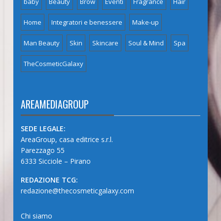
baby
Beauty
Brow
Eventi
Fragrance
Hair
Home
Integratori e benessere
Make-up
Man Beauty
Skin
Skincare
Soul & Mind
Spa
TheCosmeticGalaxy
AREAMEDIAGROUP
SEDE LEGALE:
AreaGroup, casa editrice s.r.l.
Parezzago 55
6333 Sicciole – Pirano
REDAZIONE TCG:
redazione@thecosmeticgalaxy.com
Chi siamo