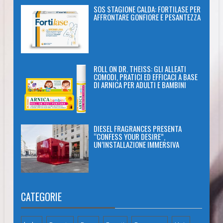
SOS STAGIONE CALDA: FORTILASE PER
AFFRONTARE GONFIORE E PESANTEZZA
ROLL ON DR. THEISS: GLI ALLEATI
COMODI, PRATICI ED EFFICACI A BASE
DI ARNICA PER ADULTI E BAMBINI
DIESEL FRAGRANCES PRESENTA
“CONFESS YOUR DESIRE”,
UN’INSTALLAZIONE IMMERSIVA
CATEGORIE